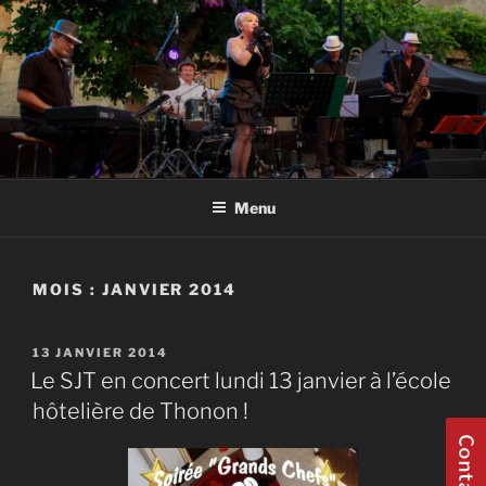
Aller
au
contenu
principal
GROUPE JAZZ HAUTE SAVOIE
Groupe Jazz 74 Thonon Douvaine Geneve Haute Savoie Annecy
Evian
Menu
MOIS :
JANVIER 2014
PUBLIÉ
13 JANVIER 2014
LE
Le SJT en concert lundi 13 janvier à l’école
hôtelière de Thonon !