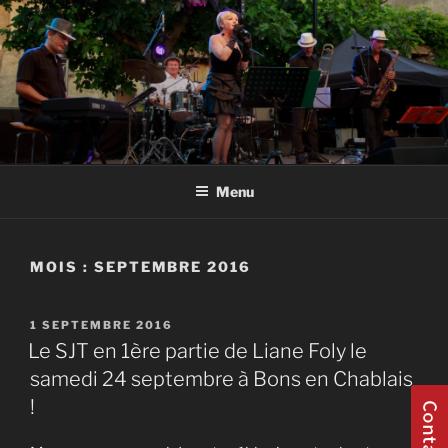
Aller
au
contenu
principal
GROUPE JAZZ HAUTE SAVOIE
Groupe Jazz 74 Thonon Douvaine Geneve Haute Savoie Annecy
Evian
Menu
MOIS :
SEPTEMBRE 2016
PUBLIÉ
1 SEPTEMBRE 2016
LE
Le SJT en 1ère partie de Liane Foly le
samedi 24 septembre à Bons en Chablais
!