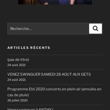
Recherche
Recher
pour
:
ARTICLES RÉCENTS
(pas de titre)
24 août 2021
VENEZ SWINGUER SAMEDI 28 AOUT AUX GETS
24 août 2021
Programme Eté 2020 concerts en plein air (annulés en
cas de pluie)
26 juillet 2020
Venez swinguer à ANTHY !