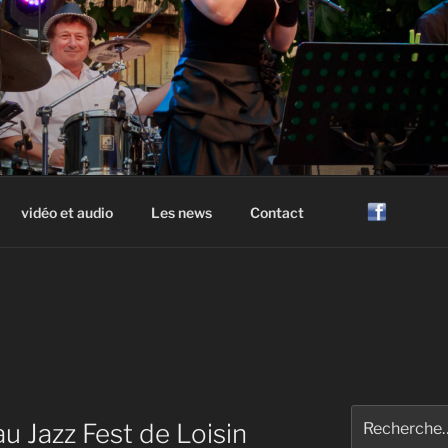
ZZ HAUTE SAVOIE
ne Geneve Haute Savoie Annecy Evian
vidéo et audio
Les news
Contact
Recherche
u Jazz Fest de Loisin
pour