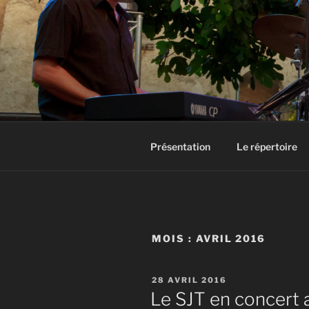
Aller
au
contenu
principal
GROUPE JA
Groupe Jazz 74 Thonon Douvai
Présentation
Le répertoire
MOIS :
AVRIL 2016
PUBLIÉ
28 AVRIL 2016
LE
Le SJT en concert a