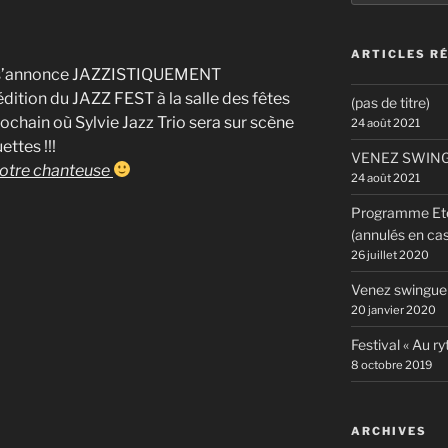
:
ARTICLES R
ui s’annonce JAZZISTIQUEMENT
édition du JAZZ FEST à la salle des fêtes
(pas de titre)
hain où Sylvie Jazz Trio sera sur scène
24 août 2021
ettes !!!
VENEZ SWING
notre chanteuse
24 août 2021
Programme Eté 
(annulés en cas
26 juillet 2020
Venez swingue
20 janvier 2020
Festival « Au 
8 octobre 2019
ARCHIVES