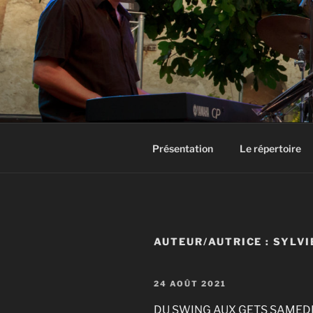
Aller
au
contenu
principal
GROUPE JA
Groupe Jazz 74 Thonon Douvai
Présentation
Le répertoire
AUTEUR/AUTRICE :
SYLVI
PUBLIÉ
24 AOÛT 2021
LE
DU SWING AUX GETS SAMEDI 