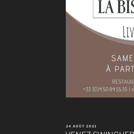
PUBLIÉ
24 AOÛT 2021
LE