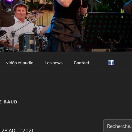
ZZ HAUTE SAVOIE
ne Geneve Haute Savoie Annecy Evian
vidéo et audio
Les news
Contact
E BAUD
Recherche
pour
28 AOUT 2021 !