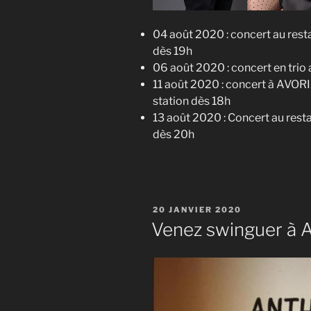
04 août 2020 : concert au rest
dès 19h
06 août 2020 : concert en tri
11 août 2020 : concert à AVORI
station dès 18h
13 août 2020 : Concert au rest
dès 20h
PUBLIÉ
20 JANVIER 2020
LE
Venez swinguer à 