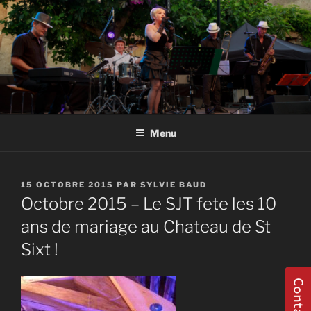
Aller
au
contenu
principal
GROUPE JAZZ HAUTE SAVOIE
Groupe Jazz 74 Thonon Douvaine Geneve Haute Savoie Annecy
Evian
Menu
PUBLIÉ
15 OCTOBRE 2015
PAR
SYLVIE BAUD
LE
Octobre 2015 – Le SJT fete les 10
ans de mariage au Chateau de St
Sixt !