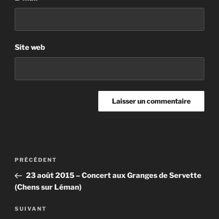
Site web
Navigation
Article
PRÉCÉDENT
de
précédent
23 août 2015 – Concert aux Granges de Servette
l’article
(Chens sur Léman)
Article
SUIVANT