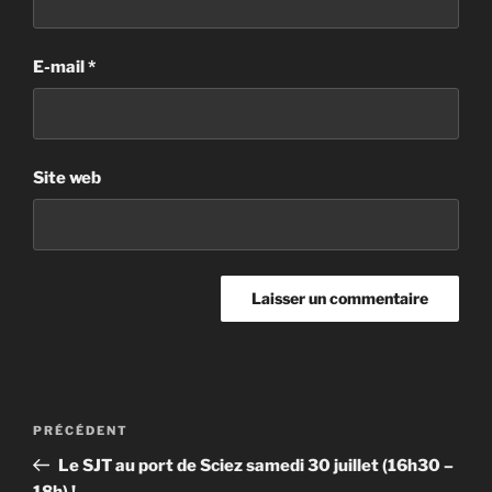
E-mail
*
Site web
Navigation
Article
PRÉCÉDENT
de
précédent
Le SJT au port de Sciez samedi 30 juillet (16h30 –
l’article
18h) !