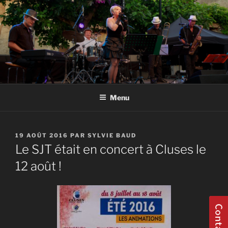
Aller
au
contenu
principal
GROUPE JAZZ HAUTE SAVOIE
Groupe Jazz 74 Thonon Douvaine Geneve Haute Savoie Annecy
Evian
Menu
PUBLIÉ
19 AOÛT 2016
PAR
SYLVIE BAUD
LE
Le SJT était en concert à Cluses le
12 août !