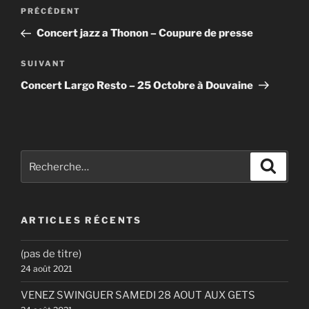
Navigation
Article
PRÉCÉDENT
de
précédent
Concert jazz a Thonon – Coupure de presse
l’article
Article
SUIVANT
suivant
Concert Largo Resto – 25 Octobre à Douvaine
Recherche
Recher
pour
:
ARTICLES RÉCENTS
(pas de titre)
24 août 2021
VENEZ SWINGUER SAMEDI 28 AOUT AUX GETS