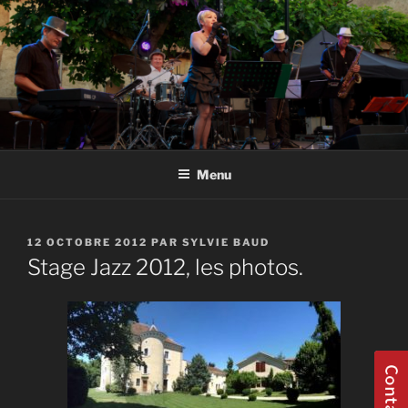
Aller
au
contenu
principal
GROUPE JAZZ HAUTE SAVOIE
Groupe Jazz 74 Thonon Douvaine Geneve Haute Savoie Annecy
Evian
Menu
PUBLIÉ
12 OCTOBRE 2012
PAR
SYLVIE BAUD
LE
Stage Jazz 2012, les photos.